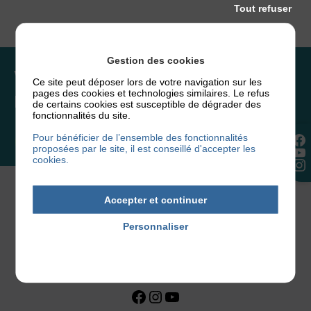
Tout refuser
Gestion des cookies
Vous souhaitez rejoindre
Ce site peut déposer lors de votre navigation sur les
pages des cookies et technologies similaires. Le refus
l’association ou faire un don ?
de certains cookies est susceptible de dégrader des
fonctionnalités du site.
Pour bénéficier de l’ensemble des fonctionnalités
NOUS REJOINDRE
proposées par le site, il est conseillé d'accepter les
cookies.
Accepter et continuer
Personnaliser
Politique de confidentialité
Facebook
Instagram
YouTube