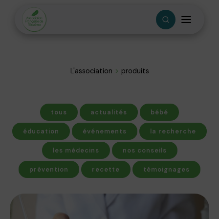
L'association
produits
tous
actualités
bébé
éducation
événements
la recherche
les médecins
nos conseils
prévention
recette
témoignages