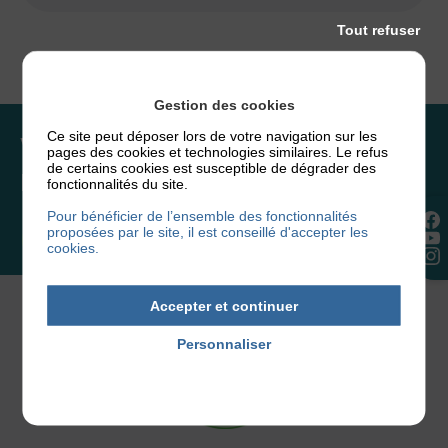
Tout refuser
Gestion des cookies
Ce site peut déposer lors de votre navigation sur les
Vous souhaitez rejoindre
pages des cookies et technologies similaires. Le refus
de certains cookies est susceptible de dégrader des
l’association ou faire un don ?
fonctionnalités du site.
Pour bénéficier de l’ensemble des fonctionnalités
proposées par le site, il est conseillé d'accepter les
NOUS REJOINDRE
cookies.
Accepter et continuer
Personnaliser
Politique de confidentialité