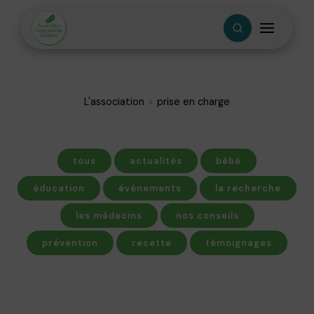
L'association
prise en charge
tous
actualités
bébé
éducation
événements
la recherche
les médecins
nos conseils
prévention
recette
témoignages