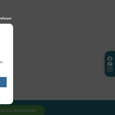
refuser
st
NOUS REJOINDRE