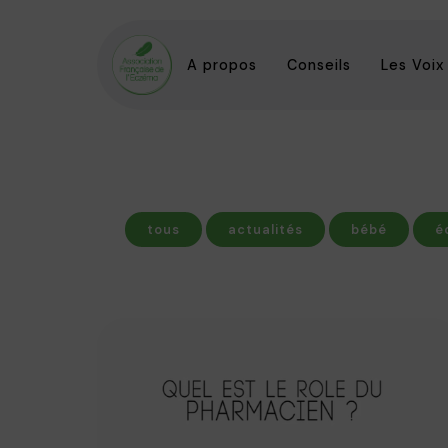
A propos
Conseils
Les Voix
tous
actualités
bébé
é