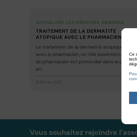
ACTUALITÉS
,
LES MÉDECINS
,
WEBSÉRIE
TRAITEMENT DE LA DERMATITE
ATOPIQUE AVEC LE PHARMACIEN
Le traitement de la dermatite atopique
avec le pharmacien, un rôle essentiel Le rôle
Ce s
tech
du pharmacien est primordial dans la prise
dégr
en...
Pour
cons
15 février 2017
Vous souhaitez rejoindre l’ass