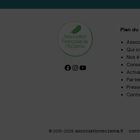
Plan du 
Assoc
Qui s
Nos 
Consei
Facebook
Instagram
YouTube
Actua
Parte
Press
Cont
associationeczema.fr
cont
© 2015-2026