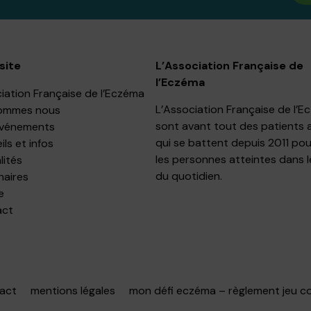
site
L’Association Française de
l’Eczéma
iation Française de l’Eczéma
L’Association Française de l’
ommes nous
sont avant tout des patients 
événements
qui se battent depuis 2011 pou
ls et infos
les personnes atteintes dans l
lités
du quotidien.
naires
e
act
act
mentions légales
mon défi eczéma – règlement jeu c