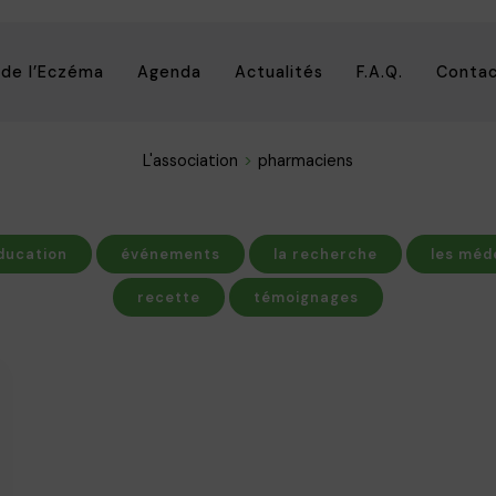
 de l’Eczéma
Agenda
Actualités
F.A.Q.
Conta
L'association
pharmaciens
ducation
événements
la recherche
les méd
recette
témoignages