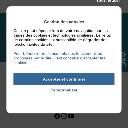
Tout refuser
Gestion des cookies
Vous souhaitez rejoindre
Ce site peut déposer lors de votre navigation sur les
l’association ou faire un don ?
pages des cookies et technologies similaires. Le refus
de certains cookies est susceptible de dégrader des
fonctionnalités du site.
NOUS REJOINDRE
Pour bénéficier de l’ensemble des fonctionnalités
proposées par le site, il est conseillé d'accepter les
cookies.
Accepter et continuer
Personnaliser
Politique de confidentialité
Facebook
Instagram
YouTube