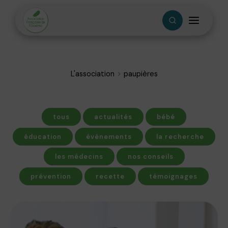
L'association
paupières
tous
actualités
bébé
éducation
événements
la recherche
les médecins
nos conseils
prévention
recette
témoignages