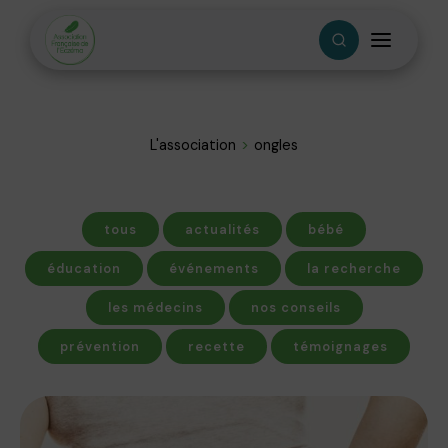
L'association
ongles
tous
actualités
bébé
éducation
événements
la recherche
les médecins
nos conseils
prévention
recette
témoignages