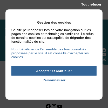
Tout refuser
Gestion des cookies
Vous souhaitez rejoindre
Ce site peut déposer lors de votre navigation sur les
pages des cookies et technologies similaires. Le refus
l’association ou faire un don ?
de certains cookies est susceptible de dégrader des
fonctionnalités du site.
Pour bénéficier de l’ensemble des fonctionnalités
NOUS REJOINDRE
proposées par le site, il est conseillé d'accepter les
cookies.
Accepter et continuer
Personnaliser
Politique de confidentialité
Facebook
Instagram
YouTube