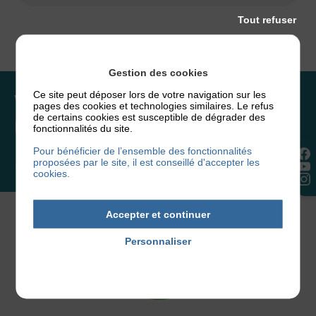
Tout refuser
Gestion des cookies
Ce site peut déposer lors de votre navigation sur les
Vous souhaitez rejoindre
pages des cookies et technologies similaires. Le refus
de certains cookies est susceptible de dégrader des
l’association ou faire un don ?
fonctionnalités du site.
Pour bénéficier de l’ensemble des fonctionnalités
proposées par le site, il est conseillé d'accepter les
NOUS REJOINDRE
cookies.
Accepter et continuer
Personnaliser
Politique de confidentialité