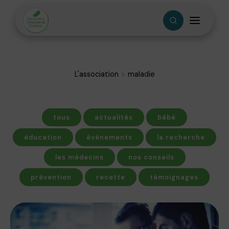
L'association
maladie
tous
actualités
bébé
éducation
événements
la recherche
les médecins
nos conseils
prévention
recette
témoignages