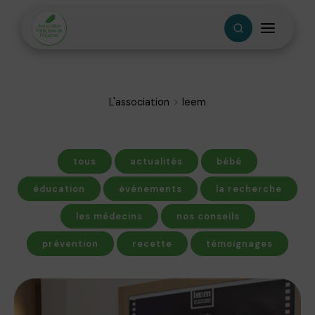
L'association
leem
tous
actualités
bébé
éducation
événements
la recherche
les médecins
nos conseils
prévention
recette
témoignages