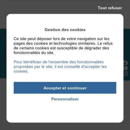
Tout refuser
Gestion des cookies
Ce site peut déposer lors de votre navigation sur les
Vous souhaitez rejoindre
pages des cookies et technologies similaires. Le refus
de certains cookies est susceptible de dégrader des
l’association ou faire un don ?
fonctionnalités du site.
Pour bénéficier de l’ensemble des fonctionnalités
proposées par le site, il est conseillé d'accepter les
NOUS REJOINDRE
cookies.
Accepter et continuer
Personnaliser
Politique de confidentialité