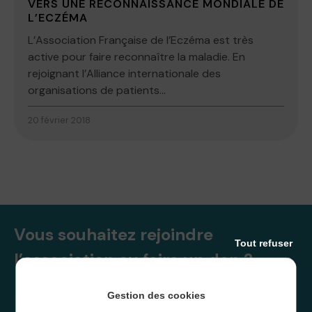
VERS UNE RECONNAISSANCE MONDIALE DE
L’ECZÉMA
L’Association Française de l’Eczéma est très
active pour faire reconnaître la maladie. En
rejoignant l’Alliance internationale des
organisations de patients...
20 février 2018
Vous souhaitez rejoindre
Tout refuser
l’association ou faire un don ?
Gestion des cookies
NOUS REJOINDRE