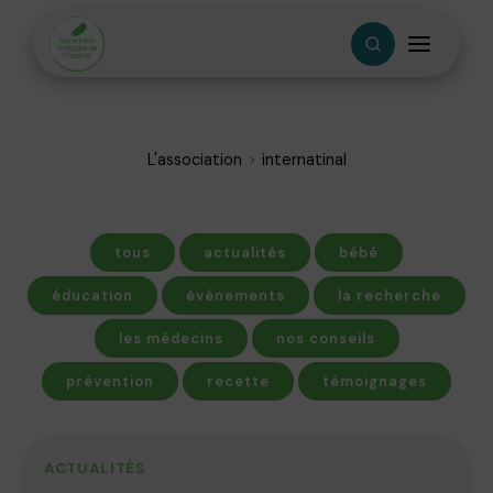
L'association
internatinal
tous
actualités
bébé
éducation
événements
la recherche
les médecins
nos conseils
prévention
recette
témoignages
ACTUALITÉS