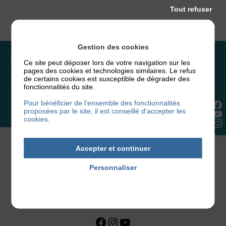
Tout refuser
Gestion des cookies
Vous souhaitez rejoindre
Ce site peut déposer lors de votre navigation sur les
pages des cookies et technologies similaires. Le refus
l’association ou faire un don ?
de certains cookies est susceptible de dégrader des
fonctionnalités du site.
Pour bénéficier de l’ensemble des fonctionnalités
NOUS REJOINDRE
proposées par le site, il est conseillé d'accepter les
cookies.
Accepter et continuer
Personnaliser
Politique de confidentialité
Facebook
Instagram
YouTube