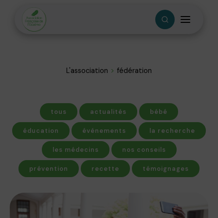
L'association
fédération
tous
actualités
bébé
éducation
événements
la recherche
les médecins
nos conseils
prévention
recette
témoignages