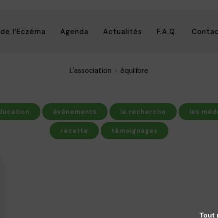
 de l’Eczéma
Agenda
Actualités
F.A.Q.
Conta
L'association
équilibre
ducation
événements
la recherche
les méd
recette
témoignages
Tout 