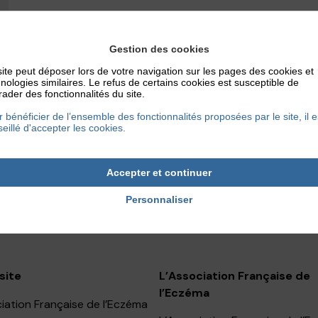
Gestion des cookies
ite peut déposer lors de votre navigation sur les pages des cookies et
nologies similaires. Le refus de certains cookies est susceptible de
ader des fonctionnalités du site.
 bénéficier de l’ensemble des fonctionnalités proposées par le site, il e
eillé d'accepter les cookies.
Accepter et continuer
ociation ou faire un don ?
Personnaliser
site
L’Association Française de
l’Eczéma
iation Française de l’Eczéma