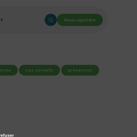
ct
Nous rejoindre
ecins
nos conseils
prévention
refuser