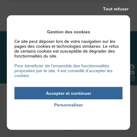
Tout refuser
Gestion des cookies
Ce site peut déposer lors de votre navigation sur les
Vous souhaitez rejoindre
pages des cookies et technologies similaires. Le refus
de certains cookies est susceptible de dégrader des
l’association ou faire un don ?
fonctionnalités du site.
Pour bénéficier de l’ensemble des fonctionnalités
proposées par le site, il est conseillé d'accepter les
NOUS REJOINDRE
cookies.
Accepter et continuer
Personnaliser
Politique de confidentialité