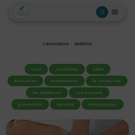
L'association
épilation
tous
actualités
bébé
éducation
événements
la recherche
les médecins
nos conseils
prévention
recette
témoignages