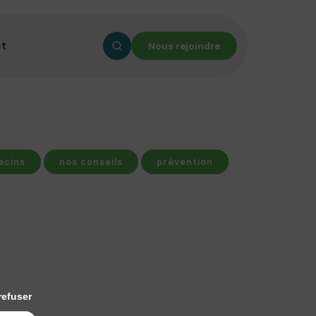
ct
Nous rejoindre
ecins
nos conseils
prévention
refuser