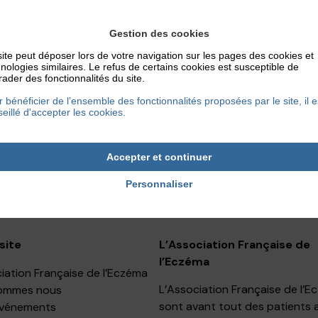
Gestion des cookies
ite peut déposer lors de votre navigation sur les pages des cookies et
nologies similaires. Le refus de certains cookies est susceptible de
ader des fonctionnalités du site.
 bénéficier de l’ensemble des fonctionnalités proposées par le site, il e
eillé d'accepter les cookies.
Accepter et continuer
ociation ou faire un don ?
Personnaliser
site
L’Association Française de
l’Eczéma
iation Française de l’Eczéma
L’Association Française de l’
ommes nous
sont avant tout des patients 
événements