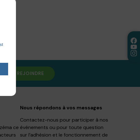
st
NOUS REJOINDRE
Nous répondons à vos messages
Contactez-nous pour participer à nos
Eczéma ce
événements ou pour toute question
acteurs
sur l’adhésion et le fonctionnement de