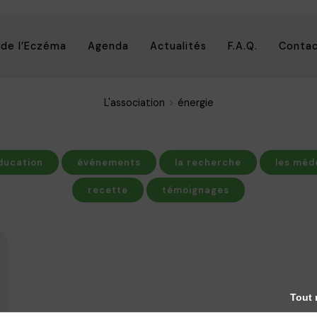
 de l’Eczéma
Agenda
Actualités
F.A.Q.
Conta
L'association
énergie
ducation
événements
la recherche
les méd
recette
témoignages
Tout 