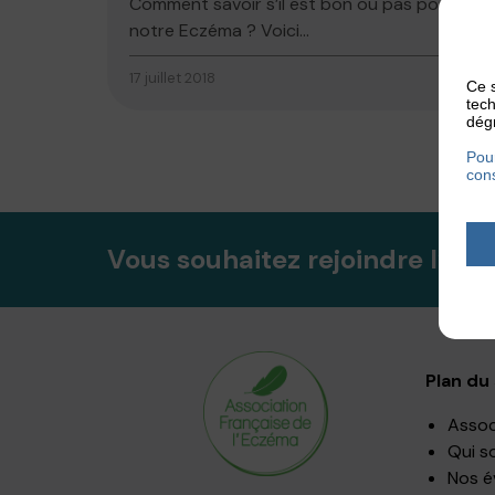
Comment savoir s’il est bon ou pas pour
notre Eczéma ? Voici...
17 juillet 2018
Ce s
tech
dégr
Pour
cons
Vous souhaitez rejoindre l’ass
Plan du 
Assoc
Qui s
Nos 