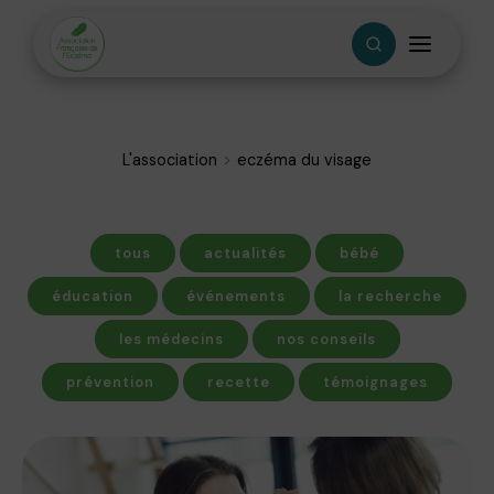
L'association
eczéma du visage
tous
actualités
bébé
éducation
événements
la recherche
les médecins
nos conseils
prévention
recette
témoignages