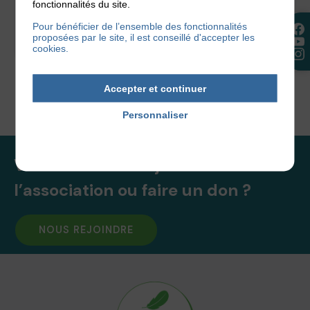
patients et leurs proches, pour vaincre
fonctionnalités du site.
l’isolement....
Pour bénéficier de l’ensemble des fonctionnalités
proposées par le site, il est conseillé d'accepter les
cookies.
4 octobre 2016
Accepter et continuer
Personnaliser
Politique de confidentialité
Vous souhaitez rejoindre
l’association ou faire un don ?
NOUS REJOINDRE