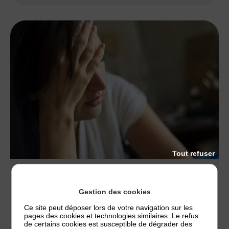
Tout refuser
ACTUALITÉS
,
TÉMOIGNAGES
PAROLES DE PATIENTS
Gestion des cookies
Comment vivre avec un eczéma ? L’Association
Ce site peut déposer lors de votre navigation sur les
pages des cookies et technologies similaires. Le refus
Française de l’Eczéma donne la parole aux
de certains cookies est susceptible de dégrader des