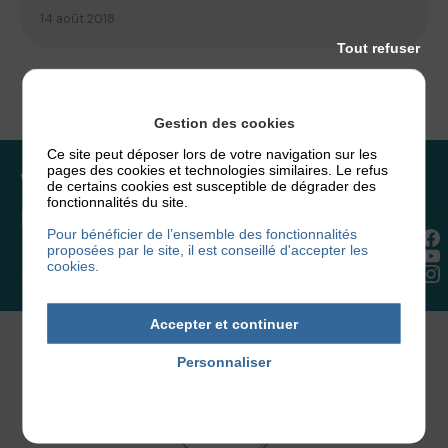
14 août 2018
Tout refuser
Gestion des cookies
Ce site peut déposer lors de votre navigation sur les
pages des cookies et technologies similaires. Le refus
Vous souhaitez rejoindre
de certains cookies est susceptible de dégrader des
fonctionnalités du site.
l’association ou faire un don ?
Pour bénéficier de l’ensemble des fonctionnalités
proposées par le site, il est conseillé d'accepter les
cookies.
NOUS REJOINDRE
Accepter et continuer
Personnaliser
Politique de confidentialité