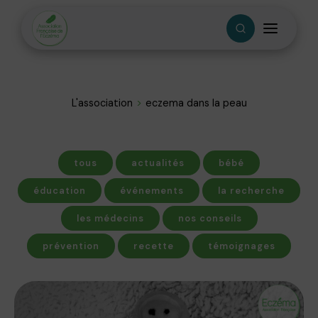
L'association
eczema dans la peau
tous
actualités
bébé
éducation
événements
la recherche
les médecins
nos conseils
prévention
recette
témoignages