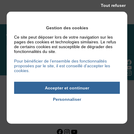
Tout refuser
Gestion des cookies
Vous souhaitez rejoindre
Ce site peut déposer lors de votre navigation sur les
pages des cookies et technologies similaires. Le refus
l’association ou faire un don ?
de certains cookies est susceptible de dégrader des
fonctionnalités du site.
Pour bénéficier de l’ensemble des fonctionnalités
NOUS REJOINDRE
proposées par le site, il est conseillé d'accepter les
cookies.
Accepter et continuer
Personnaliser
Politique de confidentialité
Facebook
Instagram
YouTube