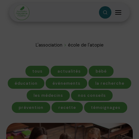
L'association
école de l'atopie
tous
actualités
bébé
éducation
événements
la recherche
les médecins
nos conseils
prévention
recette
témoignages