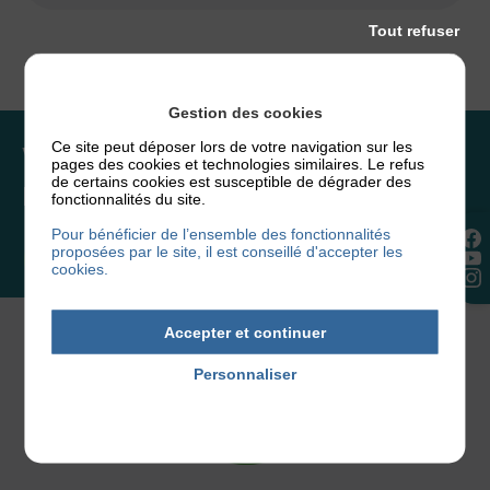
Tout refuser
Gestion des cookies
Ce site peut déposer lors de votre navigation sur les
Vous souhaitez rejoindre
pages des cookies et technologies similaires. Le refus
de certains cookies est susceptible de dégrader des
l’association ou faire un don ?
fonctionnalités du site.
Pour bénéficier de l’ensemble des fonctionnalités
proposées par le site, il est conseillé d'accepter les
NOUS REJOINDRE
cookies.
Accepter et continuer
Personnaliser
Politique de confidentialité