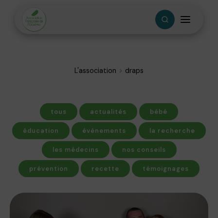
L'association
draps
tous
actualités
bébé
éducation
événements
la recherche
les médecins
nos conseils
prévention
recette
témoignages