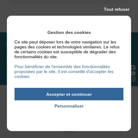
Tout refuser
Gestion des cookies
Ce site peut déposer lors de votre navigation sur les
Vous souhaitez rejoindre
pages des cookies et technologies similaires. Le refus
de certains cookies est susceptible de dégrader des
l’association ou faire un don ?
fonctionnalités du site.
Pour bénéficier de l’ensemble des fonctionnalités
proposées par le site, il est conseillé d'accepter les
NOUS REJOINDRE
cookies.
Accepter et continuer
Personnaliser
Politique de confidentialité