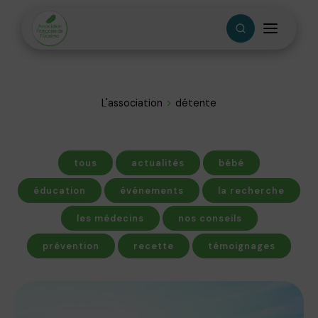
L'association
détente
tous
actualités
bébé
éducation
événements
la recherche
les médecins
nos conseils
prévention
recette
témoignages