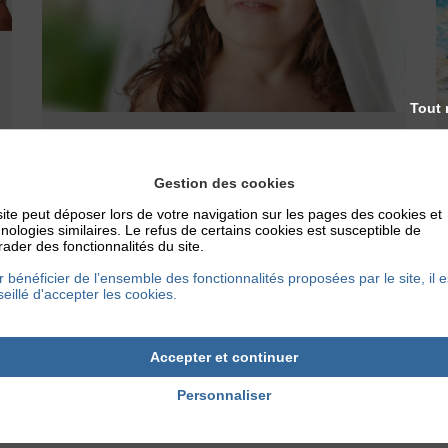
Tout 
ACTUALITÉS
,
LA RECHERCHE
DERMATITE ATOPIQUE ET QUALITÉ DE
Gestion des cookies
VIE
ite peut déposer lors de votre navigation sur les pages des cookies et
Du nouveau dans la prise en charge de
nologies similaires. Le refus de certains cookies est susceptible de
ader des fonctionnalités du site.
l’eczéma sévère de l’enfant : La dermatite
atopique et qualité de vie des enfants...
 bénéficier de l’ensemble des fonctionnalités proposées par le site, il e
eillé d'accepter les cookies.
27 septembre 2016
Accepter et continuer
Personnaliser