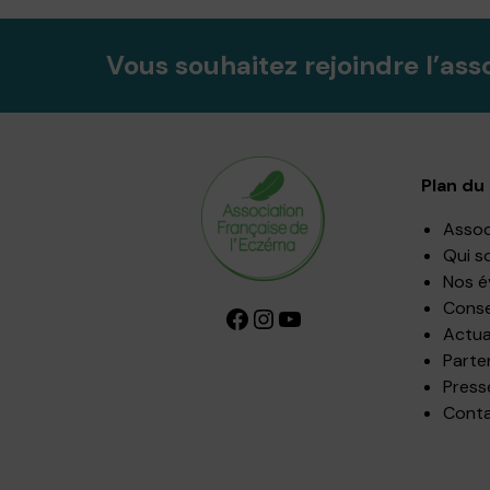
Vous souhaitez rejoindre l’ass
Plan du 
Assoc
Qui s
Nos 
Consei
Facebook
Instagram
YouTube
Actua
Parte
Press
Cont