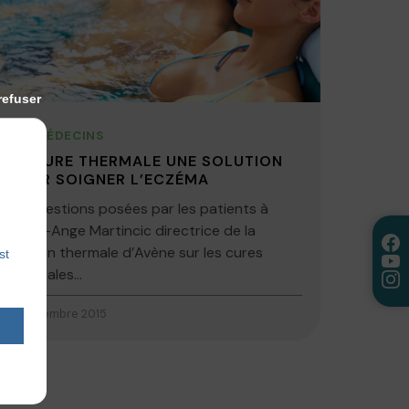
refuser
LES MÉDECINS
LA CURE THERMALE UNE SOLUTION
POUR SOIGNER L’ECZÉMA
4 questions posées par les patients à
Marie-Ange Martincic directrice de la
station thermale d’Avène sur les cures
st
thermales...
17 décembre 2015