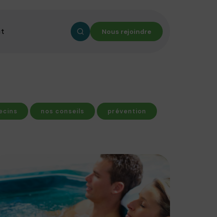
ct
Nous rejoindre
ecins
nos conseils
prévention