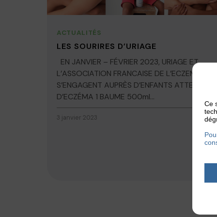
ACTUALITÉS
LES SOURIRES D’URIAGE
EN JANVIER – FÉVRIER 2023, URIAGE ET
L’ASSOCIATION FRANCAISE DE L’ECZEMA
S’ENGAGENT AUPRÈS D’ENFANTS ATTEINTS
D’ECZÉMA 1 BAUME 500ml...
Ce s
tech
3 janvier 2023
dégr
Pour
cons