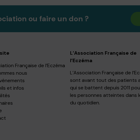
ociation ou faire un don ?
site
L’Association Française de
l’Eczéma
iation Française de l’Eczéma
L’Association Française de l’
ommes nous
sont avant tout des patients 
événements
qui se battent depuis 2011 pou
ls et infos
les personnes atteintes dans l
lités
du quotidien.
naires
e
act