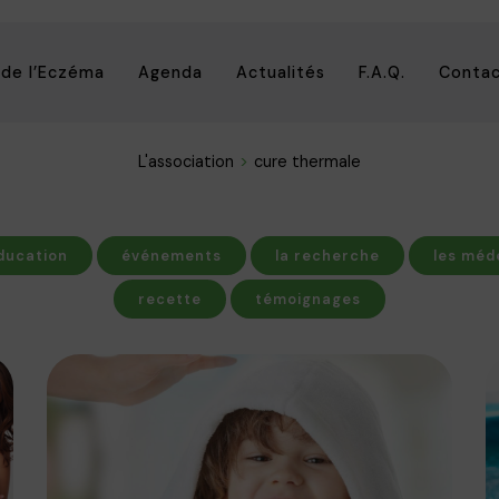
 de l’Eczéma
Agenda
Actualités
F.A.Q.
Conta
L'association
cure thermale
ducation
événements
la recherche
les méd
recette
témoignages