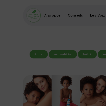
A propos
Conseils
Les Voix
tous
actualités
bébé
é