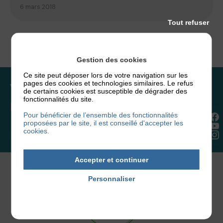
6 mars 2018
Tout refuser
Gestion des cookies
Ce site peut déposer lors de votre navigation sur les
pages des cookies et technologies similaires. Le refus
Vous souhaitez rejoindre
de certains cookies est susceptible de dégrader des
fonctionnalités du site.
l’association ou faire un don ?
Pour bénéficier de l’ensemble des fonctionnalités
proposées par le site, il est conseillé d'accepter les
cookies.
NOUS REJOINDRE
Accepter et continuer
Personnaliser
Politique de confidentialité