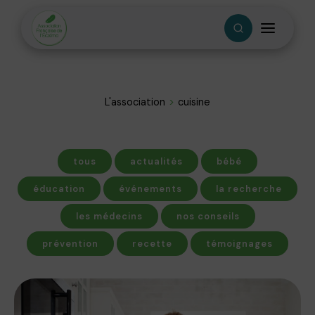
L'association
cuisine
tous
actualités
bébé
éducation
événements
la recherche
les médecins
nos conseils
prévention
recette
témoignages