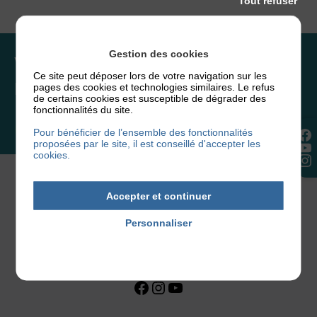
Tout refuser
Gestion des cookies
Vous souhaitez rejoindre
Ce site peut déposer lors de votre navigation sur les
l’association ou faire un don ?
pages des cookies et technologies similaires. Le refus
de certains cookies est susceptible de dégrader des
fonctionnalités du site.
NOUS REJOINDRE
Pour bénéficier de l’ensemble des fonctionnalités
proposées par le site, il est conseillé d'accepter les
cookies.
Accepter et continuer
Personnaliser
Politique de confidentialité
Facebook
Instagram
YouTube