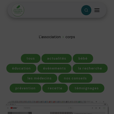
L'association
corps
tous
actualités
bébé
éducation
événements
la recherche
les médecins
nos conseils
prévention
recette
témoignages