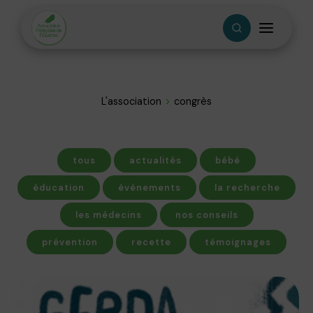
L'association
congrès
tous
actualités
bébé
éducation
événements
la recherche
les médecins
nos conseils
prévention
recette
témoignages