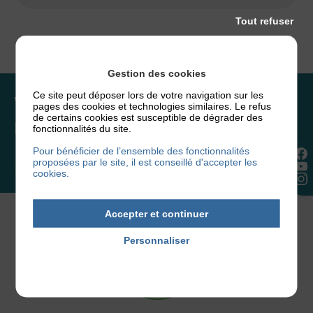
Tout refuser
Gestion des cookies
Ce site peut déposer lors de votre navigation sur les
Vous souhaitez rejoindre
pages des cookies et technologies similaires. Le refus
de certains cookies est susceptible de dégrader des
l’association ou faire un don ?
fonctionnalités du site.
Pour bénéficier de l’ensemble des fonctionnalités
proposées par le site, il est conseillé d'accepter les
NOUS REJOINDRE
cookies.
Accepter et continuer
Personnaliser
Politique de confidentialité