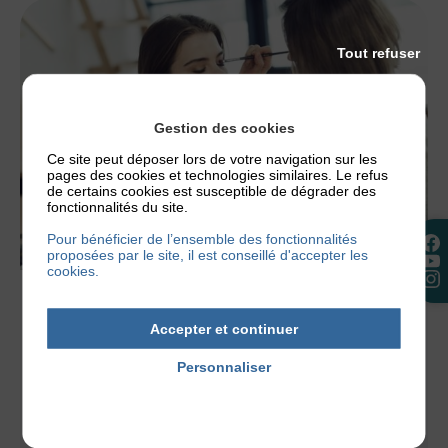
Tout refuser
Gestion des cookies
Ce site peut déposer lors de votre navigation sur les
pages des cookies et technologies similaires. Le refus
de certains cookies est susceptible de dégrader des
fonctionnalités du site.
Pour bénéficier de l’ensemble des fonctionnalités
proposées par le site, il est conseillé d'accepter les
cookies.
ACTUALITÉS
Accepter et continuer
JOURNÉE NATIONALE DE L’ECZÉMA:
ATELIER MAQUILLAGE CORRECTEUR
Personnaliser
La journée nationale de l’eczéma se déroulera le
Politique de confidentialité
samedi 1er juin 2019 à la Fondation Biermans-
Lapôtre. Lors de celle-ci, l’Association...