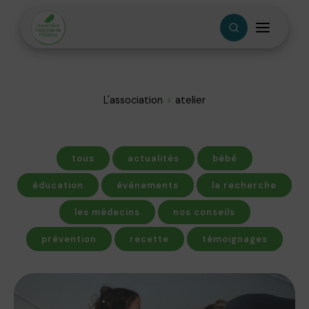
L'association
atelier
tous
actualités
bébé
éducation
événements
la recherche
les médecins
nos conseils
prévention
recette
témoignages