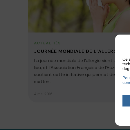
ACTUALITÉS
JOURNÉE MONDIALE DE L’ALLERGIE
Ce s
La journée mondiale de l’allergie vient d’avoir
tech
lieu, et l’Association Française de l’Eczéma
dégr
soutient cette initiative qui permet de
Pour
mettre...
cons
4 mai 2016