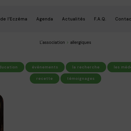
 de l’Eczéma
Agenda
Actualités
F.A.Q.
Conta
L'association
allergiques
ducation
événements
la recherche
les méd
recette
témoignages