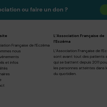
ociation ou faire un don ?
site
L’Association Française de
l’Eczéma
iation Française de l’Eczéma
L’Association Française de l’
ommes nous
sont avant tout des patients 
événements
qui se battent depuis 2011 pou
ls et infos
les personnes atteintes dans l
lités
du quotidien.
naires
e
act