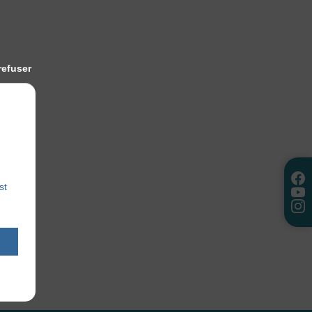
refuser
st