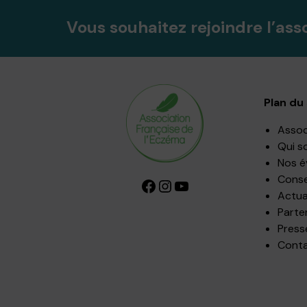
Vous souhaitez rejoindre l’ass
Plan du 
Assoc
Qui s
Nos 
Consei
Facebook
Instagram
YouTube
Actua
Parte
Press
Cont