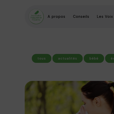
A propos
Conseils
Les Voix
tous
actualités
bébé
é