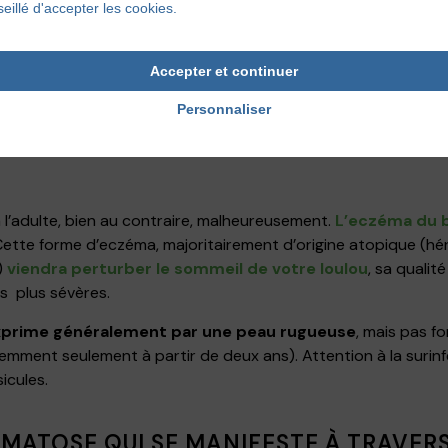
eillé d'accepter les cookies.
urs les mêmes que l’eczéma atopique
: apparition de pla
ion de lésions cutanées sous forme de vésicules suintantes e
e gratter devient inexorable.
Accepter et continuer
Personnaliser
 : QUAND VOTRE BOUT’CHOU SE DÉMA
l’adulte, bien au contraire, malheureusement.
L’eczéma du 
Cette forme d’eczéma, majoritairement d’origine atopique (héré
)
viendra perturber le sommeil de votre loulou
, sa qualité
s plus sévères.
xprime généralement par une peau rugueuse
, mais pas f
mment seulement à partir de deux ans). Attention à la surinfe
icules.
RMATOSE QUI SE MANIFESTE À TRAVER