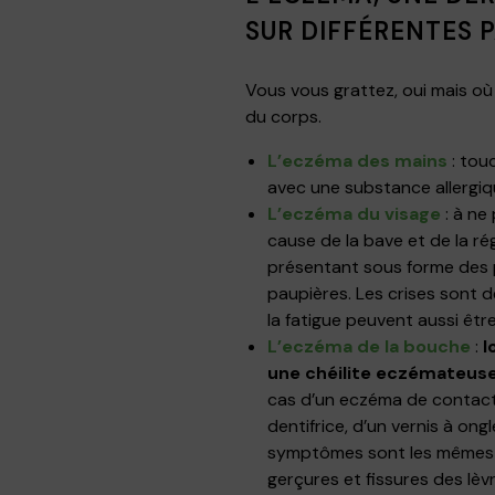
SUR DIFFÉRENTES 
Vous vous grattez, oui mais où 
du corps.
L’eczéma des mains
: tou
avec une substance allergiq
L’eczéma du visage
: à ne
cause de la bave et de la r
présentant sous forme des 
paupières. Les crises sont d
la fatigue peuvent aussi êt
L’eczéma de la bouche
:
l
une chéilite eczémateuse
cas d’un eczéma de contact
dentifrice, d’un vernis à on
symptômes sont les mêmes p
gerçures et fissures des lèvr