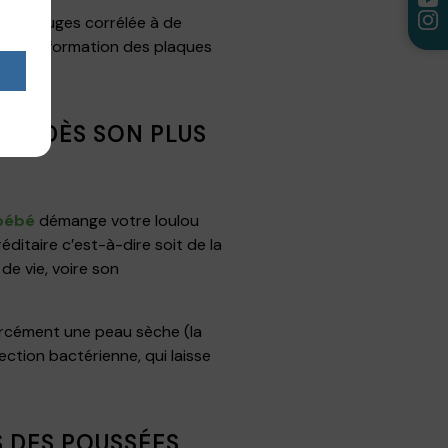
ques rouges corrélée à de
t transformation des plaques
NGE DÈS SON PLUS
bébé
démange votre loulou
ditaire c’est-à-dire soit de la
 de vie, voire son
orcément une peau sèche (la
ction bactérienne, qui laisse
S DES POUSSÉES