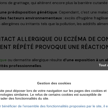
ons de grattage, qui altèrent encore plus la barrière cutanée 
 une prédisposition génétique
. Cependant, c’est une mala
des facteurs environnementaux
: excès d’hygiène fragilisa
llergènes ou irritants tels que la pollution, les additifs alime
TACT ALLERGIQUE OU ECZÉMA DE CON
MENT RÉPÉTÉ PROVOQUE UNE RÉACTIO
ique
ou dermatite allergique résulte
d’
une exposition à un a
ités professionnelles
.
Tout 
ment
et de la santé sont les plus touchés
. La cause ? Des 
x (notamment le nickel) des produits chimiques irritants, de
Gestion des cookies
es savons antibactériens (
lors du nettoyage des mains
). Lors
ite peut déposer lors de votre navigation sur les pages des cookies et
utanée se dénomme alors
eczéma de contact chronique
. P
nologies similaires. Le refus de certains cookies est susceptible de
tologues réalisent des
tests cutanés
pour comprendre quelle
ader des fonctionnalités du site.
à une
désensibilisation
de cette allergie pour atténuer les 
 bénéficier de l’ensemble des fonctionnalités proposées par le site, il e