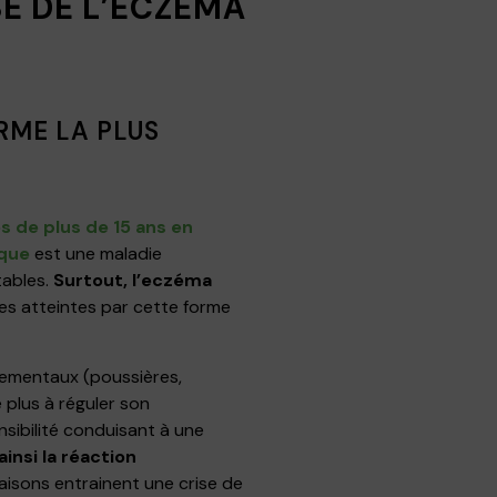
SE DE L’ECZÉMA
RME LA PLUS
s de plus de 15 ans en
ique
est une maladie
tables.
Surtout, l’eczéma
s atteintes par cette forme
nementaux (poussières,
e plus à réguler son
sibilité conduisant à une
ainsi la réaction
eaisons entrainent une crise de