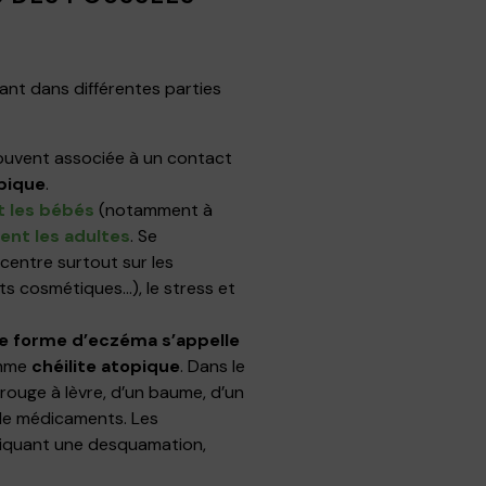
mant dans différentes parties
souvent associée à un contact
pique
.
t les bébés
(notamment à
ent les adultes
. Se
entre surtout sur les
its cosmétiques…), le stress et
tte forme d’eczéma s’appelle
omme
chéilite atopique
. Dans le
rouge à lèvre, d’un baume, d’un
e de médicaments. Les
liquant une desquamation,