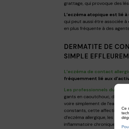
grattage, qui provoque des lési
L’eczéma atopique est lié à
qui peut aussi être associée à
en plus fréquente à des agents a
DERMATITE DE CON
SIMPLE EFFLEURE
L’eczéma de contact allerg
fréquemment lié aux d’activ
Les professionnels du bâti
gants en caoutchouc, des métau
voire simplement de l’eau et d
Ce s
constants, cette affection c
tech
d’eczéma allergique, les derma
dégr
inflammatoire chronique puis 
Pour