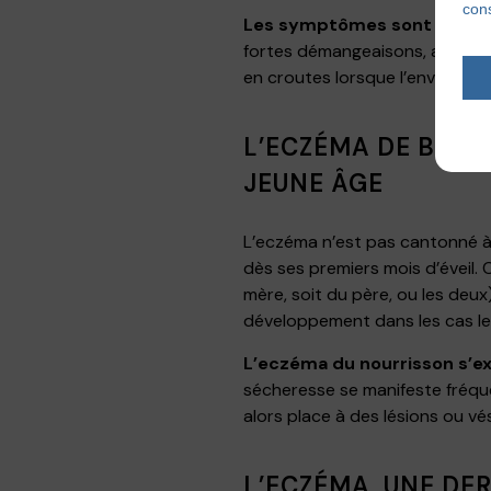
cons
Les symptômes sont d’aille
fortes démangeaisons, apparit
en croutes lorsque l’envie de s
L’ECZÉMA DE BÉBÉ
JEUNE ÂGE
L’eczéma n’est pas cantonné à 
dès ses premiers mois d’éveil. 
mère, soit du père, ou les deux
développement dans les cas le
L’eczéma du nourrisson s’e
sécheresse se manifeste fréque
alors place à des lésions ou vés
L’ECZÉMA, UNE DE