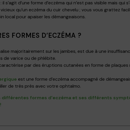
: il s’agit d’une forme d’eczéma qui n’est pas visible mais qui s’
vicieux qu’un eczéma du cuir chevelu ; vous vous grattez faci
oin local pour apaiser les démangeaisons.
TRES FORMES D’ECZÉMA ?
alise majoritairement sur les jambes, est due à une insuffisa
s de varice ou de phlébite.
caractérise par des éruptions cutanées en forme de plaques 
lergique
est une forme d’eczéma accompagné de démangeaiso
iller de très près avec votre ophtalmo.
les différentes formes d’eczéma et ses différents symp
!