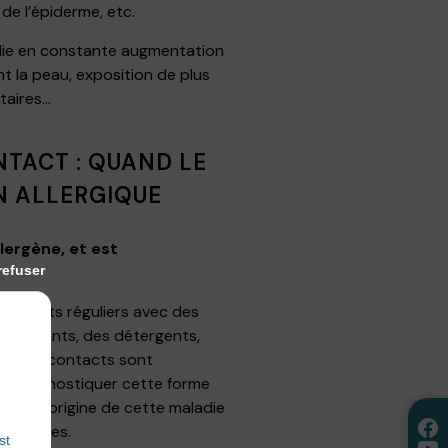
de l’épiderme, etc.
die en constante augmentation
nt la peau, exposition de plus
ntaires…
TACT : QUAND LE
N ALLERGIQUE
llergène, et est
refuser
contacts réguliers avec des
s solvants, des détergents,
que les contacts sont
our diagnostiquer cette forme
 est l’origine de cette maladie
symptômes.
st