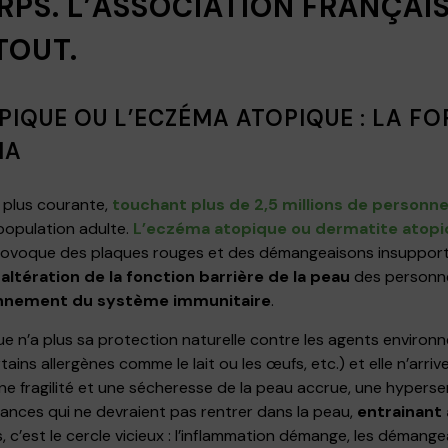
RPS. L’ASSOCIATION FRANÇAI
TOUT.
PIQUE OU L’ECZÉMA ATOPIQUE : LA FO
MA
a plus courante,
touchant plus de 2,5 millions de personne
population adulte.
L’eczéma atopique ou dermatite atop
provoque des plaques rouges et des démangeaisons insuppor
altération de la fonction barrière de la peau
des personne
nnement du système immunitaire
.
e n’a plus sa protection naturelle contre les agents environ
tains allergènes comme le lait ou les œufs, etc.) et elle n’arriv
e fragilité et une sécheresse de la peau accrue, une hypersen
ances qui ne devraient pas rentrer dans la peau,
entrainant 
is, c’est le cercle vicieux : l’inflammation démange, les démang