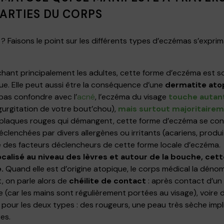
PARTIES DU CORPS
? Faisons le point sur les différents types d’eczémas s’expri
chant principalement les adultes, cette forme d’eczéma est 
ue. Elle peut aussi être la conséquence d’une
dermatite ato
 pas confondre avec l’
acné
, l’eczéma du visage
touche autan
égurgitation de votre bout’chou),
mais surtout majoritairem
plaques rouges qui démangent, cette forme d’eczéma se conc
éclenchées par divers allergènes ou irritants (acariens, produ
re des facteurs déclencheurs de cette forme locale d’eczéma.
ocalisé au niveau des lèvres et autour de la bouche, ce
.
Quand elle est d’origine atopique, le corps médical la dén
, on parle alors de
chéilite de contact
: après contact d’un 
gle (car les mains sont régulièrement portées au visage), voir
our les deux types : des rougeurs, une peau très sèche imp
es.