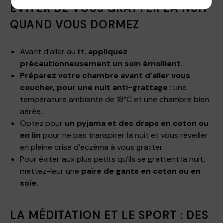
ÉVITER DE VOUS GRATTER LA NUIT
QUAND VOUS DORMEZ
Avant d’aller au lit,
appliquez
précautionneusement un soin émollient.
Préparez votre chambre avant d’aller vous
coucher, pour une nuit anti-grattage
: une
température ambiante de 18°C et une chambre bien
aérée.
Optez pour
un pyjama et des draps en coton ou
en lin
pour ne pas transpirer la nuit et vous réveiller
en pleine crise d’eczéma à vous gratter.
Pour éviter aux plus petits qu’ils se grattent la nuit,
mettez-leur une
paire de gants en coton ou en
soie.
LA MÉDITATION ET LE SPORT : DES