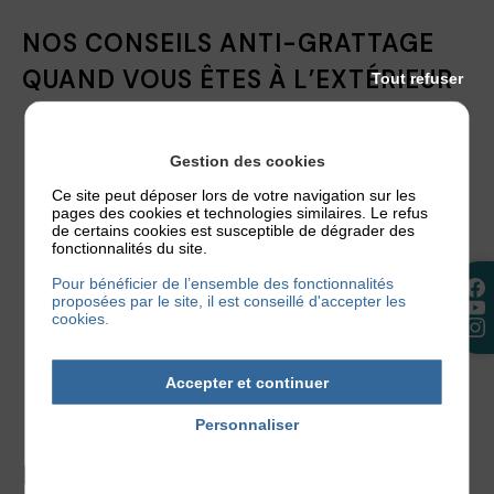
NOS CONSEILS ANTI-GRATTAGE
QUAND VOUS ÊTES À L’EXTÉRIEUR
Tout refuser
Eczéma et vêtements
: lorsque vous vous habillez,
Gestion des cookies
optez pour des vêtements amples pour éviter
les frottements, aux matières non-irritantes
Ce site peut déposer lors de votre navigation sur les
pages des cookies et technologies similaires. Le refus
comme la soie, le lin ou le coton.
Exit les matières
de certains cookies est susceptible de dégrader des
qui grattent comme la laine.
fonctionnalités du site.
Gardez toujours sur vous une trousse anti-
Pour bénéficier de l’ensemble des fonctionnalités
grattage
contenant un objet anti-stress et vos
proposées par le site, il est conseillé d'accepter les
cookies.
soins émollients. Une trousse qui viendra à votre
rescousse en cas de poussées incongrues, lors de
moments où vous ne voulez pas que votre peau
Accepter et continuer
fasse des siennes.
Personnaliser
Politique de confidentialité
NOS CONSEILS ET ASTUCES POUR