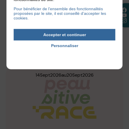
Je m’inscris !
Pour bénéficier de l’ensemble des fonctionnalités
proposées par le site, il est conseillé d'accepter les
cookies.
Accepter et continuer
AUTRES ÉVÉNEMENTS
Personnaliser
Politique de confidentialité
14
Sept
2026
au
20
Sept
2026