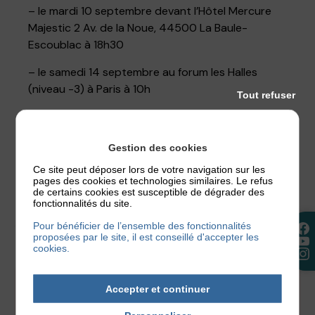
– le mardi 10 septembre devant l’Hôtel Mercure
Majestic 2 Av. de la Noue, 44500 La Baule-
Escoublac à 18h30
– le samedi 14 septembre au forum les Halles
(niveau -3) à Paris à 10h
Tout refuser
Récupérer vos dossards ici
Gestion des cookies
Ce site peut déposer lors de votre navigation sur les
pages des cookies et technologies similaires. Le refus
de certains cookies est susceptible de dégrader des
AUTRES ÉVÉNEMENTS
fonctionnalités du site.
Pour bénéficier de l’ensemble des fonctionnalités
proposées par le site, il est conseillé d'accepter les
cookies.
14
Sept
2026
au
20
Sept
2026
Accepter et continuer