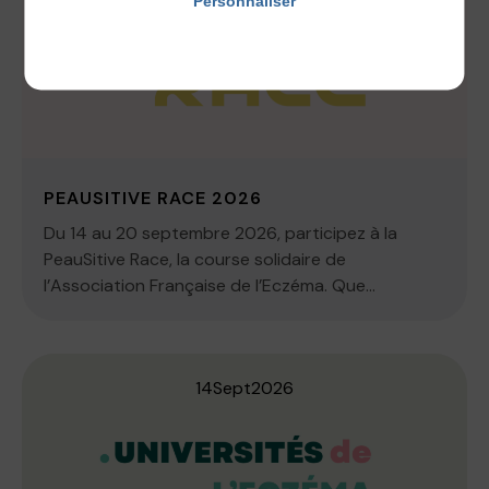
Personnaliser
Politique de confidentialité
PEAUSITIVE RACE 2026
Du 14 au 20 septembre 2026, participez à la
PeauSitive Race, la course solidaire de
l’Association Française de l’Eczéma. Que...
14
Sept
2026