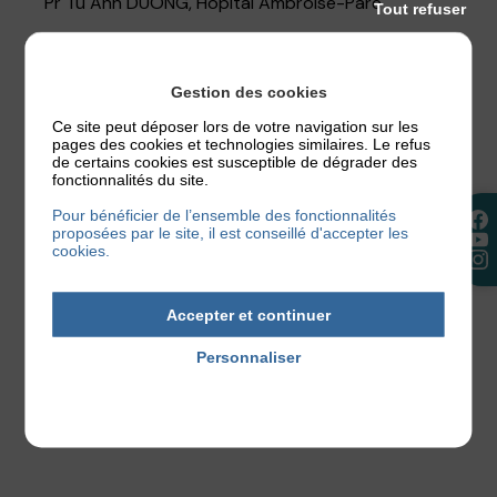
Pr Tu Anh DUONG, Hôpital Ambroise-Paré
Tout refuser
PARTIE 5 – LANCEMENT DE L’APPEL
Gestion des cookies
À PROJETS NUMÉRIQUE & VIVRE
Ce site peut déposer lors de votre navigation sur les
AVEC PRÉSENTATION DU JURY
pages des cookies et technologies similaires. Le refus
de certains cookies est susceptible de dégrader des
fonctionnalités du site.
Vanessa Ralli
Pour bénéficier de l’ensemble des fonctionnalités
—-
proposées par le site, il est conseillé d'accepter les
cookies.
Un programme
à télécharger également
sur notre
site.
Accepter et continuer
Pour vous inscrire aux Universités de l’Eczéma,
Personnaliser
rendez-vous sur notre
page dédiée
.
Je m’inscris
Politique de confidentialité
aux UE