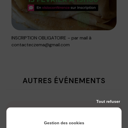
INSCRIPTION OBLIGATOIRE – par mail à
contacteczema@gmail.com
AUTRES ÉVÉNEMENTS
Tout refuser
14
Sept
2026
au
20
Sept
2026
Gestion des cookies