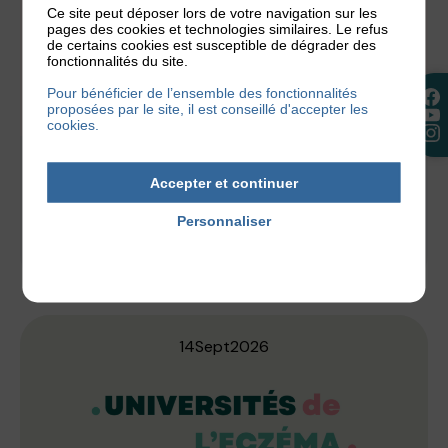
Ce site peut déposer lors de votre navigation sur les
pages des cookies et technologies similaires. Le refus
de certains cookies est susceptible de dégrader des
fonctionnalités du site.
Pour bénéficier de l’ensemble des fonctionnalités
proposées par le site, il est conseillé d'accepter les
cookies.
PEAUSITIVE RACE 2026
Accepter et continuer
Du 14 au 20 septembre 2026, participez à la
Personnaliser
PeauSitive Race, la course solidaire de
Politique de confidentialité
l’Association Française de l’Eczéma. Que...
14
Sept
2026