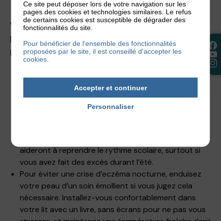
Ce site peut déposer lors de votre navigation sur les
pages des cookies et technologies similaires. Le refus
de certains cookies est susceptible de dégrader des
VOICI QUELQUES CONSEILS POUR
fonctionnalités du site.
PRÉPARER SA RENTRÉE QUAND ON EST
Pour bénéficier de l’ensemble des fonctionnalités
proposées par le site, il est conseillé d'accepter les
UN ADULTE SOUFFRANT D’ECZÉMA :
cookies.
Si pendant les vacances scolaires, vous avez fait de
Accepter et continuer
votre été un temps de relaxation, gardez le même
état d’esprit.
Pourquoi ne pas essayer la
Personnaliser
méditation ?
Politique de confidentialité
Une semaine avant la rentrée, reprenez un rythme
plus cadré :
le sport
et une nutrition saine vous
aideront à reprendre le rythme scolaire, surtout si
vous avez fait des excès durant l’été.
Pour éviter une crise d’eczéma nocturne, enduisez
votre peau d’un soin émollient si vous jugez cela
nécessaire. Installez-vous confortablement dans
votre lit avec un livre, sans écrans pour ne pas vous