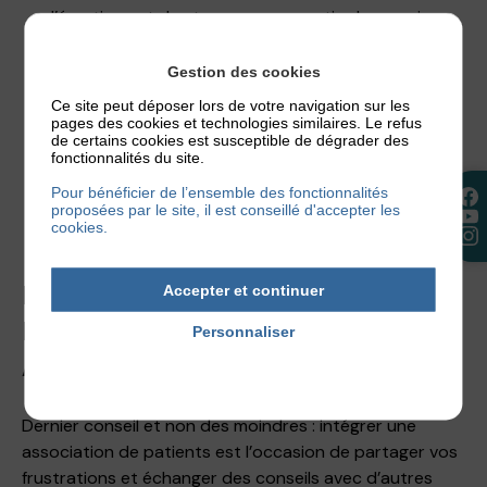
d’émotions et de stress pour repartir plus serein.
Sans compter que la pratique d’un sport favorise un
bon sommeil, primordial pour avoir l’énergie de gérer
Gestion des cookies
son quotidien avec l’eczéma !
Ce site peut déposer lors de votre navigation sur les
Une piste d’amélioration : les bienfaits de la
pages des cookies et technologies similaires. Le refus
de certains cookies est susceptible de dégrader des
relaxation, de la sophrologie, du yoga ou de la
fonctionnalités du site.
méditation pour gérer le stress
lié à l’eczéma et
Pour bénéficier de l’ensemble des fonctionnalités
faire face à toute situation stressante. Tout en
proposées par le site, il est conseillé d'accepter les
restant zen.
cookies.
Accepter et continuer
NE VIVEZ PAS SEUL.E VOTRE
ECZÉMA, FAITES VOUS
Personnaliser
Politique de confidentialité
ACCOMPAGNER
Dernier conseil et non des moindres : intégrer une
association de patients est l’occasion de partager vos
frustrations et échanger des conseils avec d’autres