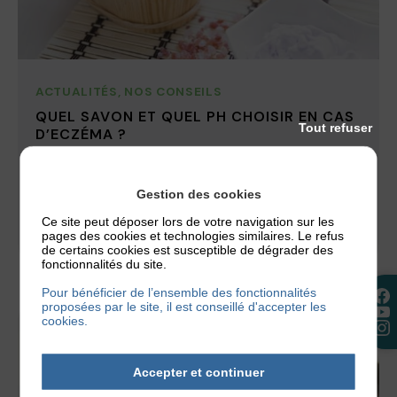
ACTUALITÉS
,
NOS CONSEILS
QUEL SAVON ET QUEL PH CHOISIR EN CAS
Tout refuser
D’ECZÉMA ?
Un savon mal choisi peut suffire à déclencher une
poussée d’eczéma. C’est tout le paradoxe de
Gestion des cookies
l’hygiène quand on a...
Ce site peut déposer lors de votre navigation sur les
pages des cookies et technologies similaires. Le refus
2 juillet 2026
de certains cookies est susceptible de dégrader des
fonctionnalités du site.
Pour bénéficier de l’ensemble des fonctionnalités
proposées par le site, il est conseillé d'accepter les
cookies.
Accepter et continuer