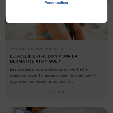
Personnaliser
Politique de confidentialité
ACTUALITÉS
,
NOS CONSEILS
LE SOLEIL EST-IL BON POUR LA
DERMATITE ATOPIQUE ?
Les premiers rayons de soleil arrivent et la
question revient chaque année : le soleil va-t-il
aggraver mon eczéma, ou vais-je...
5 juin 2026