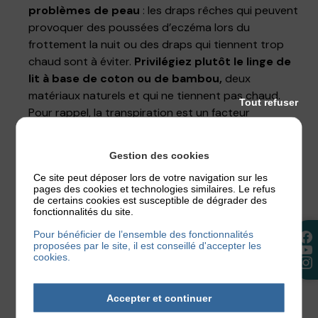
problèmes de peau
: les draps rêches qui peuvent
provoquer des poussées d’eczéma lors du
frottement la nuit ou des draps qui tiennent trop
chaud sont à éviter.
Privilégiez plutôt le linge de
lit à base de coton ou de bambou,
deux
matériaux naturels et qui ne tiennent pas chaud.
Tout refuser
Pour rappel, la transpiration est un facteur
déclencheur de poussées d’eczéma.
Régulez la température de votre chambre afin de
Gestion des cookies
dormir dans une chambre fraîche. Si votre budget
Ce site peut déposer lors de votre navigation sur les
vous le permet,
investissez dans un
pages des cookies et technologies similaires. Le refus
humidificateur d’air.
de certains cookies est susceptible de dégrader des
fonctionnalités du site.
Changez vos draps chaque semaine et lavez les
à 60° (pour éliminer les acariens) avec une
Pour bénéficier de l’ensemble des fonctionnalités
proposées par le site, il est conseillé d'accepter les
lessive hypoallergénique, sans adoucissants
qui
cookies.
pourraient provoquer une poussée inflammatoire
nocturne.
Accepter et continuer