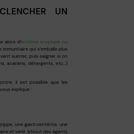
ÉCLENCHER UN
le alors d’
eczéma atopique ou
 immunitaire qui s’emballe plus
ent suinter, puis saigner si on
ns, acariens, détergents, etc…)
ontre, il est possible que les
ous explique :
ippe, une gastroentérite, une
cace et venir à bout des agents