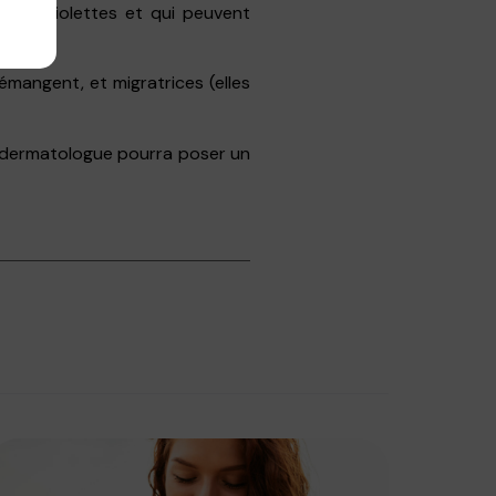
s ou violettes et qui peuvent
mangent, et migratrices (elles
e dermatologue pourra poser un