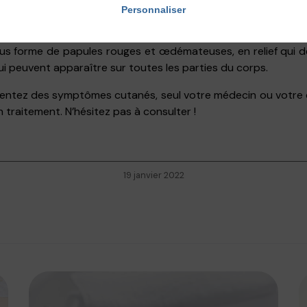
se présentent sous forme de papules inflammatoires rouge
Personnaliser
 sur les pieds principalement, mais parfois aussi sur les mains
us forme de papules rouges et œdémateuses, en relief qui dé
ui peuvent apparaître sur toutes les parties du corps.
ésentez des symptômes cutanés, seul votre médecin ou votr
 traitement. N’hésitez pas à consulter !
19 janvier 2022