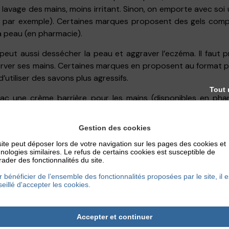
 le lavage des mains, moins irritant. Sinon, on emporte avec soi
m par exemple). Certaines marques proposent des gels comp
a peau (en pharmacie).
peut aussi dessécher la peau et aggraver l’eczéma. Il faut 
rver ses mains. Certaines marques en proposent au format po
’utiliser des savons plus agressifs.
Tout 
sac une crème barrière pour les mains (disponibles en phar
ée pour protéger et nourrir la peau des mains.
Gestion des cookies
ÉS DE LA COVID-19
ite peut déposer lors de votre navigation sur les pages des cookies et
nologies similaires. Le refus de certains cookies est susceptible de
ader des fonctionnalités du site.
ples symptômes, et n’épargne pas la peau ! Parmi le
 bénéficier de l’ensemble des fonctionnalités proposées par le site, il e
s pseudo-engelures, et les poussées d’urticaire. L’eczéma 
eillé d'accepter les cookies.
 est possible que des lésions de type engelures ou urticaire s
Accepter et continuer