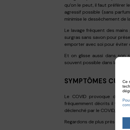
qu’on le peut, il faut préférer
agressif possible (sans parfu
minimise le dessèchement de l
Le lavage fréquent des mains 
surgras sans savon pour prése
emporter avec soi pour éviter d
Et on glisse aussi dans son 
souvent possible dans la journ
SYMPTÔMES CUTAN
Ce s
tech
dégr
Le COVID provoque de multi
Pour
fréquemment décrits il y a le
cons
déclenché par le COVID, mais il
Regardons de plus près :