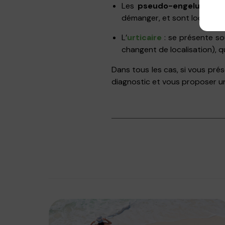
Les
pseudo-engelures
: 
démanger, et sont localisées
L’
urticaire
: se présente so
changent de localisation), q
Dans tous les cas, si vous pr
diagnostic et vous proposer un