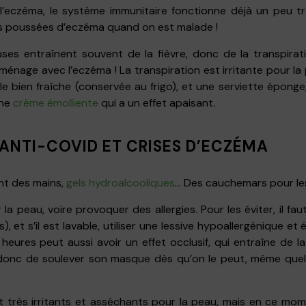
 l’eczéma, le système immunitaire fonctionne déjà un peu
s poussées d’eczéma quand on est malade !
euses entraînent souvent de la fièvre, donc de la transpirat
ménage avec l’eczéma ! La transpiration est irritante pour la
e bien fraîche (conservée au frigo), et une serviette épong
une
crème émolliente
qui a un effet apaisant.
 ANTI-COVID ET CRISES D’ECZÉMA
ent des mains,
gels hydroalcooliques
… Des cauchemars pour le
r la peau, voire provoquer des allergies. Pour les éviter, il f
s), et s’il est lavable, utiliser une lessive hypoallergénique et
ures peut aussi avoir un effet occlusif, qui entraîne de la t
donc de soulever son masque dès qu’on le peut, même quelq
 très irritants et asséchants pour la peau, mais en ce moment