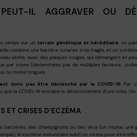
 PEUT-IL AGGRAVER OU D
 du temps sur un
terrain génétique et héréditaire
, on par
adie combine une barrière cutanée trop fragile, et un système
ne peau sèche, avec des plaques rouges, qui démangent et peuv
ue par crises (déclenchées par de multiples facteurs : polle
us ou moins longues.
ut donc pas être déclenché par la COVID-19
. Par c
 que la COVID-19 entraine le déclenchement d’une crise. On v
ES ET CRISES D’ECZÉMA
 bactéries, des champignons ou des virus (un rhume, une gr
mple), le système immunitaire subit un stress pour être effi