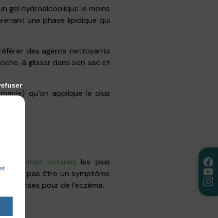
 un gel hydroalcoolique le moins
renant une phase lipidique qui
préférer des agents nettoyants
che, à glisser dans son sac et
refuser
macie) qu’on applique le plus
s
symptômes cutanés
les plus
st
ne semble pas être un symptôme
oient prises pour de l’eczéma.