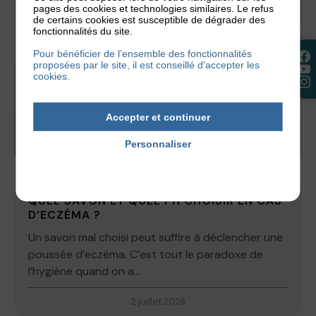
pages des cookies et technologies similaires. Le refus
de certains cookies est susceptible de dégrader des
fonctionnalités du site.
Pour bénéficier de l’ensemble des fonctionnalités
proposées par le site, il est conseillé d'accepter les
cookies.
Accepter et continuer
Personnaliser
Politique de confidentialité
ACTUALITÉS
,
NOS CONSEILS
QUEL SAVON ET QUEL PH CHOISIR EN CAS
D’ECZÉMA ?
Un savon mal choisi peut suffire à déclencher une
poussée d’eczéma. C’est tout le paradoxe de
l’hygiène quand on a...
2 juillet 2026