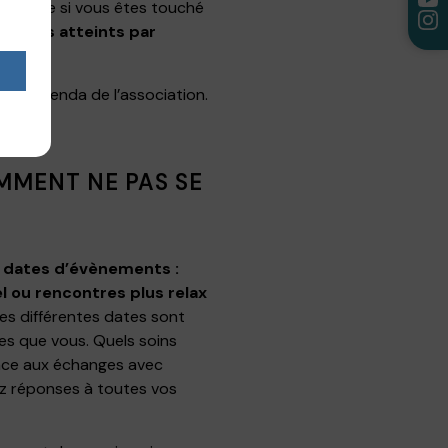
mentaire si vous êtes touché
nfants atteints par
 à l’agenda de l’association.
MMENT NE PAS SE
s dates d’évènements :
l ou rencontres plus relax
es différentes dates sont
es que vous. Quels soins
râce aux échanges avec
z réponses à toutes vos