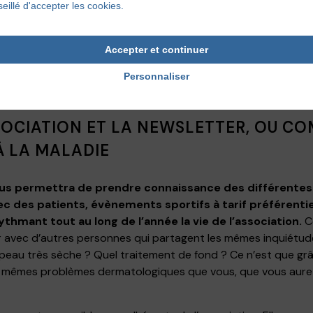
 recettes de cuisine adaptées pour éviter toute allergie ali
eillé d'accepter les cookies.
gique.
Ce magazine a également sa version destinée aux e
e Junior.
Accepter et continuer
e pas seulement des conseils, il vous laisse également accès
Personnaliser
ce à cette pathologie dermato.
SOCIATION ET LA NEWSLETTER, OU CO
À LA MALADIE
vous permettra de prendre connaissance des différente
c des patients, évènements sportifs à tarif préférentie
hmant tout au long de l’année la vie de l’association.
C
 avec d’autres personnes qui partagent les mêmes inquiétud
peau très sèche ? Quel traitement de fond ? Ce n’est que g
es mêmes problèmes dermatologiques que vous, que vous aure