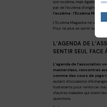
son eczéma, mais également des
cons
par de l’eczéma d’origine aller
l’eczéma : l’Eczéma Magazin
L’Eczéma Magazine ne vous donn
Pour ne plus se sentir isolé fa
L’AGENDA DE L’AS
SENTIR SEUL FACE 
L’agenda de l’association 
masterclass, rencontres ave
comme des cours de yoga ryt
autant d’occasions d’échanger
hydratants pour renforcer ma 
d’autres malades qui vivent l
questions.