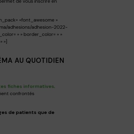
permet de vous inscrire en
icon_pack= »font_awesome »
czema/adhesions/adhesion-2022-
color= » » border_color= » »
» »]
ÉMA AU QUOTIDIEN
tes fiches informatives
.
ement confrontés
es de patients que de