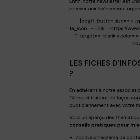
Enfin, notre newsletter est un
premier aux évènements organis
[edgtf_button size= » » t
fa_icon= » » link= »https://w
1″ target= »_blank » color=
hov
LES FICHES D’INF
?
En adhérant à notre associati
Celles-ci traitent de façon a
quotidiennement avec votre m
Voici un aperçu des thématique
conseils pratiques pour mie
Zoom sur l’eczéma de cont