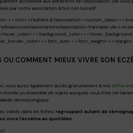
iquement accessible aux adhérents de l’association. Elle vous 
és par notre association à but non lucratif.
ype= » » text= »J’adhère à l’association » custom_class= » » 
ww.helloasso.com/associations/association-francaise-de-l-e
 » » hover_color= » » background_color= » » hover_background_
er_border_color= » » font_size= » » font_weight= » » margin= 
OS OU COMMENT MIEUX VIVRE SON ECZ
on, vous aurez également accès gratuitement à nos
différen
pprofondie un ensemble de sujets auxquels vous êtes certain
aladie dermatologique.
s traités dans les fiches,
regroupant autant de témoignag
ux vivre l’eczéma au quotidien
:
act