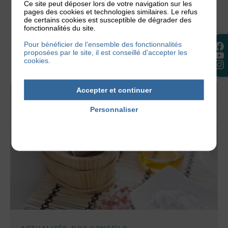
Ce site peut déposer lors de votre navigation sur les
avez peut-être prévu de partir à la plage. Mais qui
pages des cookies et technologies similaires. Le refus
dit plage...
de certains cookies est susceptible de dégrader des
fonctionnalités du site.
30 juillet 2026
Pour bénéficier de l’ensemble des fonctionnalités
proposées par le site, il est conseillé d'accepter les
cookies.
Accepter et continuer
Personnaliser
Politique de confidentialité