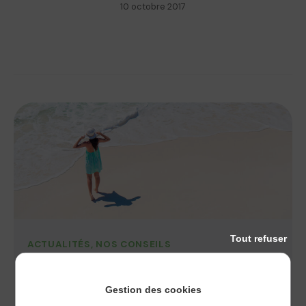
10 octobre 2017
Tout refuser
ACTUALITÉS
,
NOS CONSEILS
ECZÉMA ET PLAGE, PEUT-ON PARTIR EN
VACANCES AU BORD DE LA MER ?
Gestion des cookies
Les vacances estivales battent leur plein et vous