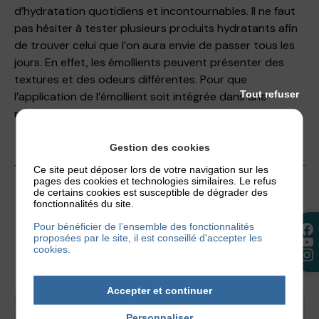
d’hydratation quotidiens et incontournables. Il ne faut
pas hésiter à tester plusieurs produits hydratants afin
de trouver celui que l’on aura envie de passer tous les
jours. En effet, les émollients peuvent présenter des
textures et des odeurs différentes. Pour que
Tout refuser
l’application de l’émollient soit intégrée dans une
routine, le produit doit plaire.
Gestion des cookies
Ce site peut déposer lors de votre navigation sur les
31 juillet 2023
pages des cookies et technologies similaires. Le refus
de certains cookies est susceptible de dégrader des
fonctionnalités du site.
Pour bénéficier de l’ensemble des fonctionnalités
proposées par le site, il est conseillé d'accepter les
cookies.
Accepter et continuer
Personnaliser