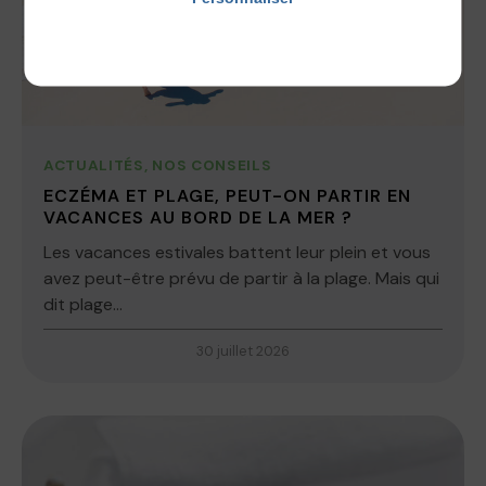
Politique de confidentialité
ACTUALITÉS
,
NOS CONSEILS
ECZÉMA ET PLAGE, PEUT-ON PARTIR EN
VACANCES AU BORD DE LA MER ?
Les vacances estivales battent leur plein et vous
avez peut-être prévu de partir à la plage. Mais qui
dit plage...
30 juillet 2026