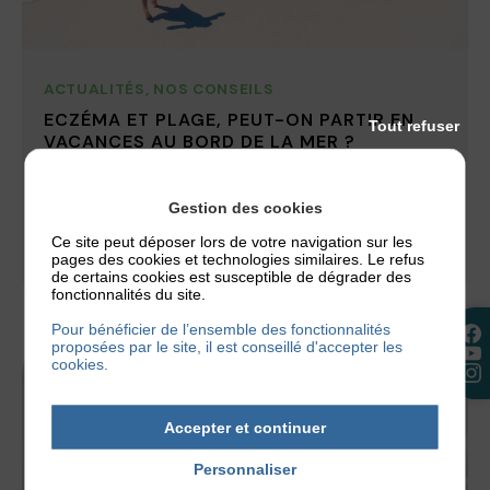
ACTUALITÉS
,
NOS CONSEILS
ECZÉMA ET PLAGE, PEUT-ON PARTIR EN
Tout refuser
VACANCES AU BORD DE LA MER ?
Les vacances estivales battent leur plein et vous
avez peut-être prévu de partir à la plage. Mais qui
Gestion des cookies
dit plage...
Ce site peut déposer lors de votre navigation sur les
pages des cookies et technologies similaires. Le refus
30 juillet 2026
de certains cookies est susceptible de dégrader des
fonctionnalités du site.
Pour bénéficier de l’ensemble des fonctionnalités
proposées par le site, il est conseillé d'accepter les
cookies.
Accepter et continuer
Personnaliser