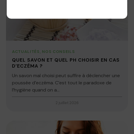
Politique de confidentialité
ACTUALITÉS
,
NOS CONSEILS
QUEL SAVON ET QUEL PH CHOISIR EN CAS
D’ECZÉMA ?
Un savon mal choisi peut suffire à déclencher une
poussée d’eczéma. C’est tout le paradoxe de
l’hygiène quand on a...
2 juillet 2026