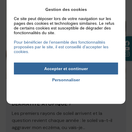
Gestion des cookies
Ce site peut déposer lors de votre navigation sur les
pages des cookies et technologies similaires. Le refus
de certains cookies est susceptible de dégrader des
fonctionnalités du site.
Pour bénéficier de l’ensemble des fonctionnalités
proposées par le site, il est conseillé d'accepter les
cookies.
Accepter et continuer
Personnaliser
Politique de confidentialité
ACTUALITÉS
,
NOS CONSEILS
LE SOLEIL EST-IL BON POUR LA
DERMATITE ATOPIQUE ?
Les premiers rayons de soleil arrivent et la
question revient chaque année : le soleil va-t-il
aggraver mon eczéma, ou vais-je...