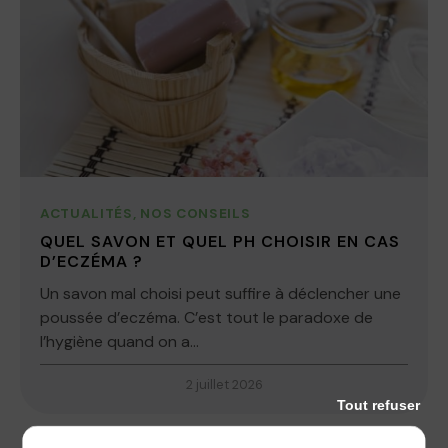
ACTUALITÉS
,
NOS CONSEILS
QUEL SAVON ET QUEL PH CHOISIR EN CAS
D’ECZÉMA ?
Un savon mal choisi peut suffire à déclencher une
poussée d’eczéma. C’est tout le paradoxe de
l’hygiène quand on a...
2 juillet 2026
Tout refuser