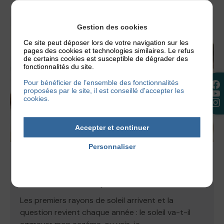
Gestion des cookies
Ce site peut déposer lors de votre navigation sur les
pages des cookies et technologies similaires. Le refus
de certains cookies est susceptible de dégrader des
fonctionnalités du site.
Pour bénéficier de l’ensemble des fonctionnalités
proposées par le site, il est conseillé d'accepter les
cookies.
Accepter et continuer
Personnaliser
Politique de confidentialité
ACTUALITÉS
,
NOS CONSEILS
LE SOLEIL EST-IL BON POUR LA
DERMATITE ATOPIQUE ?
Les premiers rayons de soleil arrivent et la
question revient chaque année : le soleil va-t-il