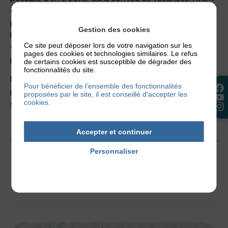
de voyager avec un eczéma, pensez à récupérer à la
pharmacie tous les médicaments dont vous aurez
Gestion des cookies
besoin durant tout votre voyage. De cette manière,
Ce site peut déposer lors de votre navigation sur les
vous pourrez continuer d’hydrater régulièrement votre
pages des cookies et technologies similaires. Le refus
peau et de soigner vos lésions.
de certains cookies est susceptible de dégrader des
fonctionnalités du site.
Pour résumer, voyager avec un eczéma nécessite de
Pour bénéficier de l’ensemble des fonctionnalités
prendre en compte plusieurs éléments afin d’éviter la
proposées par le site, il est conseillé d'accepter les
cookies.
survenue de crises.
Accepter et continuer
Personnaliser
25 octobre 2023
Politique de confidentialité