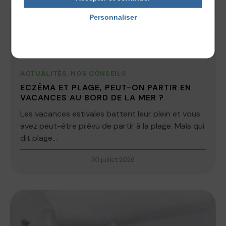
Personnaliser
Politique de confidentialité
ACTUALITÉS
,
NOS CONSEILS
ECZÉMA ET PLAGE, PEUT-ON PARTIR EN
VACANCES AU BORD DE LA MER ?
Les vacances estivales battent leur plein et vous
avez peut-être prévu de partir à la plage. Mais qui
dit plage...
30 juillet 2026