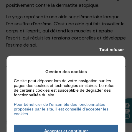
positivement contre la dermatite atopique.
Le yoga représente une aide supplémentaire lorsque
l’on souffre d’eczéma. C’est une aide qui fait travailler le
corps et l’esprit, qui détend les muscles et apaise
l’esprit, qui réduit les tensions corporelles et développe
l’estime de soi.
Tout refuser
Gestion des cookies
23 mai 2024
Ce site peut déposer lors de votre navigation sur les
pages des cookies et technologies similaires. Le refus
de certains cookies est susceptible de dégrader des
fonctionnalités du site.
Pour bénéficier de l’ensemble des fonctionnalités
proposées par le site, il est conseillé d'accepter les
cookies.
Accepter et continuer