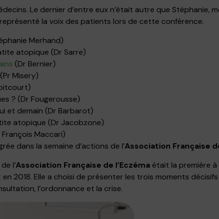
édecins. Le dernier d’entre eux n’était autre que Stéphanie, m
 a représenté la voix des patients lors de cette conférence.
téphanie Merhand)
tite atopique (Dr Sarre)
ains
(Dr Bernier)
(Pr Misery)
oitcourt)
es ? (Dr Fougerousse)
ui et demain (Dr Barbarot)
tite atopique (Dr Jacobzone)
r François Maccari)
rée dans la semaine d’actions de l’
Association Française d
de l’
Association Française de l’Eczéma
était la première à
en 2018. Elle a choisi de présenter les trois moments décisif
sultation, l’ordonnance et la crise.