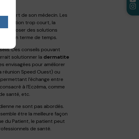
ients.
de la part de son médecin. Les
nsultation trop court, la
nt proposer des solutions
quente en terme de temps.
seils. Des conseils pouvant
rrait solutionner la
dermatite
es envisagées pour améliorer
la réunion Speed Ouest) ou
s permettant l’échange entre
 consacré à l’Eczéma, comme
de santé, etc.
tidienne ne sont pas abordés.
semble être la meilleure façon
ue du Patient, le patient peut
professionnels de santé.