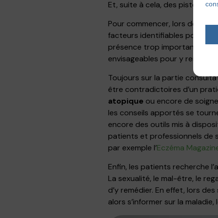
Et, suite à cela, des pistes de
cons
Pour commencer, lors de la con
facteurs identifiables pour la
présence trop importantes d’in
envisageables pour y remédier
Toujours sur la partie consulta
être contradictoires d’un prati
atopique
ou encore de soigne
les conseils apportés se tour
encore des outils mis à dispos
patients et professionnels de
par exemple l’
Eczéma Magazin
Enfin, les patients recherche l
La sexualité, le mal-être, le reg
d’y remédier. En effet, lors de
alors s’informer sur la maladie