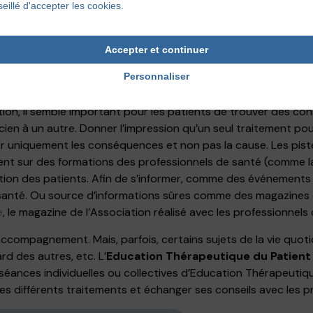
 réflexions pour améliorer ces grandes étapes du parcours pat
eillé d'accepter les cookies.
sultation, le patient est dans l’attente d’une grande écoute 
 complication de cette écoute pourraient être : un temps de co
Accepter et continuer
ternes dans la salle de consultation. Ce à quoi Stéphanie vie
Personnaliser
. Par exemple, prévoir une première consultation plus consé
tion, il semble important pour les patients de trouver des con
cien à un autre. Donner l’impression qu’un seul traitement pou
r uniquement les conséquences et non pas la cause. Les pist
nent sur des formations des professionnels de santé (comme 
ition des patients. Afin de s’informer, comme des événement
 santé. Ou source d’informations sûres comme des magazines
e
, le magazine de l’Association réalisé avec les professionnels 
’accompagnement. Mais, parfois, certains sujets de la vie quo
ard des autres, etc. L’
Education Thérapeutique du Patient
s séances individuelles ou collectives d’Education Thérapeutiq
, les différents traitements et échanger ses conseils avec les 