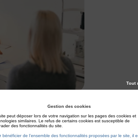
Tout 
Gestion des cookies
DES PATIENTS ATTEINTS D’ECZÉMA
ite peut déposer lors de votre navigation sur les pages des cookies et
nologies similaires. Le refus de certains cookies est susceptible de
parties du parcours de soin, Stéphanie a tenté d’expliquer en 
ader des fonctionnalités du site.
uation donnée. En deuxième lieu, les difficultés qu’il peut renc
 bénéficier de l’ensemble des fonctionnalités proposées par le site, il e