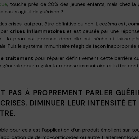
que
, touche près de 20% des jeunes enfants, mais chez la pl
e cas, s’agit-il de guérison ?
on des crises, qui peut être définitive ou non. L’eczéma est, c
e par
crises inflammatoires
et est causée par une réponse
e : la peau est poreuse donc elle est sèche et laisse p
e. Puis le système immunitaire réagit de façon inappropriée e
de traitement
pour réparer définitivement cette barrière cu
 générale pour réguler la réponse immunitaire et lutter cont
UT PAS À PROPREMENT PARLER GUÉRI
CRISES, DIMINUER LEUR INTENSITÉ ET
TRE.
le pour cela est l’application d’un produit émollient sur tou
 l’application de dermo-corticoïdes ou autre traitement local 