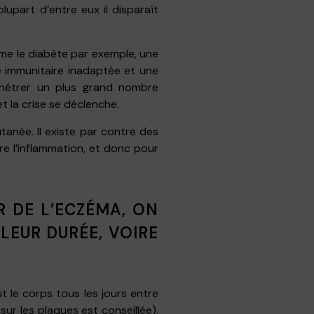
upart d’entre eux il disparaît
omme le diabète par exemple, une
 immunitaire inadaptée et une
énétrer un plus grand nombre
t la crise se déclenche.
tanée. Il existe par contre des
re l’inflammation, et donc pour
R DE L’ECZÉMA, ON
 LEUR DURÉE, VOIRE
t le corps tous les jours entre
sur les plaques est conseillée),