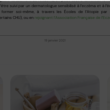
’être suivi par un dermatologue sensibilisé à l’eczéma et à l’é
 former soi-même, à travers les Écoles de l’Atopie par 
ertains CHU), ou en
rejoignant l’Association Française de l’Ec
19 janvier 2021