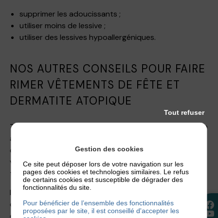
supprimer les adoucissants ;
utiliser moins de lessive ;
utiliser des lessives hypoallergéniques.
NOS AUTRES CONSEILS POUR FAIRE
RIMER VÊTEMENTS DE FÊTE ET
DERMATITE ATOPIQUE
Tout refuser
Tout est dans le détail quand on vit avec une dermatite
atopique. Par exemple,
l’étiquette
d’une chemise ou
Gestion des cookies
d’une robe peut irriter la peau. Alors, pour vos
vêtements de fête, appliquez la même routine qu’avec
Ce site peut déposer lors de votre navigation sur les
pages des cookies et technologies similaires. Le refus
tous vos autres vêtements et coupez les étiquettes.
de certains cookies est susceptible de dégrader des
fonctionnalités du site.
Il faut également rester vigilant sur d’autres éléments,
Pour bénéficier de l’ensemble des fonctionnalités
comme les
boutons métalliques
et les fermetures
proposées par le site, il est conseillé d'accepter les
éclair qui peuvent être source de frottements et