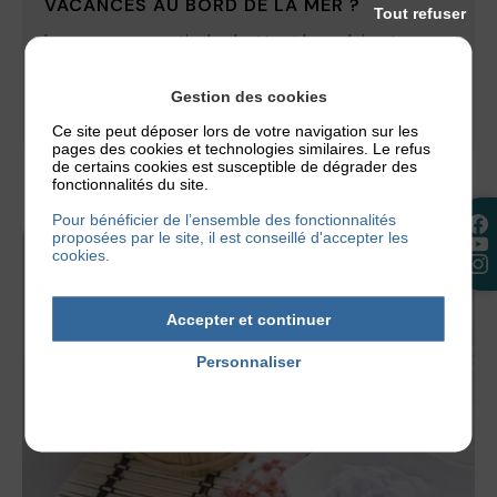
VACANCES AU BORD DE LA MER ?
Tout refuser
Les vacances estivales battent leur plein et vous
avez peut-être prévu de partir à la plage. Mais qui
dit plage...
Gestion des cookies
Ce site peut déposer lors de votre navigation sur les
30 juillet 2026
pages des cookies et technologies similaires. Le refus
de certains cookies est susceptible de dégrader des
fonctionnalités du site.
Pour bénéficier de l’ensemble des fonctionnalités
proposées par le site, il est conseillé d'accepter les
cookies.
Accepter et continuer
Personnaliser
Politique de confidentialité