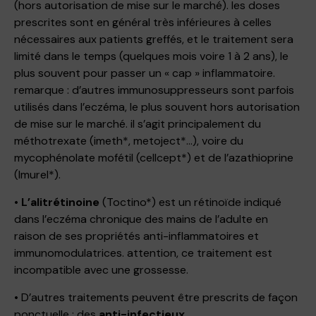
(hors autorisation de mise sur le marché). les doses
prescrites sont en général très inférieures à celles
nécessaires aux patients greffés, et le traitement sera
limité dans le temps (quelques mois voire 1 à 2 ans), le
plus souvent pour passer un « cap » inflammatoire.
remarque : d’autres immunosuppresseurs sont parfois
utilisés dans l’eczéma, le plus souvent hors autorisation
de mise sur le marché. il s’agit principalement du
méthotrexate (imeth*, metoject*…), voire du
mycophénolate mofétil (cellcept*) et de l’azathioprine
(Imurel*).
•
L’alitrétinoine
(Toctino*) est un rétinoïde indiqué
dans l’eczéma chronique des mains de l’adulte en
raison de ses propriétés anti-inflammatoires et
immunomodulatrices. attention, ce traitement est
incompatible avec une grossesse.
• D’autres traitements peuvent être prescrits de façon
ponctuelle : des
anti-infectieux