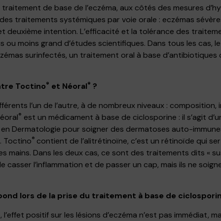
e traitement de base de l’eczéma, aux côtés des mesures d’hy
 des traitements systémiques par voie orale : eczémas sévère
t deuxième intention. L’efficacité et la tolérance des traitem
 ou moins grand d’études scientifiques. Dans tous les cas, le
zémas surinfectés, un traitement oral à base d’antibiotiques 
®
®
ntre Toctino
et Néoral
?
férents l’un de l’autre, à de nombreux niveaux : composition, 
®
Néoral
est un médicament à base de ciclosporine : il s’agit d’
en Dermatologie pour soigner des dermatoses auto-immunes
®
. Toctino
contient de l’alitrétinoïne, c’est un rétinoïde qui s
 mains. Dans les deux cas, ce sont des traitements dits « sus
de casser l’inflammation et de passer un cap, mais ils ne soig
ond lors de la prise du traitement à base de ciclosporine
, l’effet positif sur les lésions d’eczéma n’est pas immédiat, 