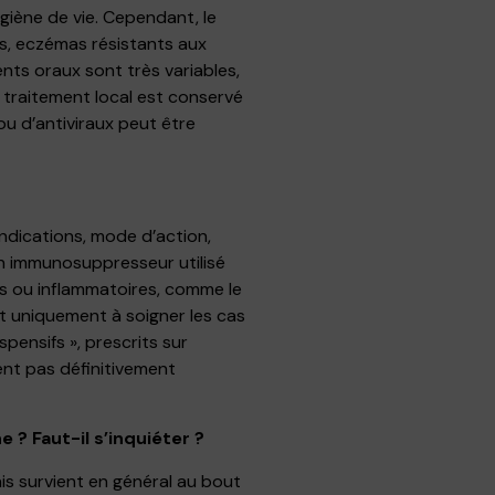
giène de vie. Cependant, le
s, eczémas résistants aux
ents oraux sont très variables,
 traitement local est conservé
ou d’antiviraux peut être
indications, mode d’action,
un immunosuppresseur utilisé
 ou inflammatoires, comme le
ert uniquement à soigner les cas
pensifs », prescrits sur
nent pas définitivement
 ? Faut-il s’inquiéter ?
mais survient en général au bout