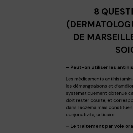
8 QUEST
(DERMATOLOGU
DE MARSEILL
SOI
– Peut-on utiliser les antih
Les médicaments antihistaminiq
les démangeaisons et d’améliore
systématiquement obtenue car l
doit rester courte, et corresp
dans l’eczéma mais constituent
conjonctivite, urticaire.
– Le traitement par voie or