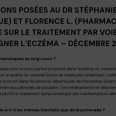
IONS POSÉES AU DR STÉPHANI
E) ET FLORENCE L. (PHARMAC
E SUR LE TRAITEMENT PAR VOI
GNER L’ECZÉMA – DÉCEMBRE 2
istaminiques au long cours ?
ues sont encore parfois prescrits dans l’eczéma, en traiteme
r la qualité du sommeil (choix de molécules sédatives). L’effi
e prurit dans l’eczéma ne dépend pas de l’histamine. Quant à
ondre aux périodes de poussée. Ces médicaments ne disposent 
 plutôt le traitement symptomatique des manifestations allerg
ale a-t-il les mêmes bienfaits que de la pommade ?