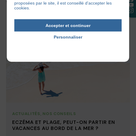
proposées par le site, il est conseillé d'accepter les
cookies.
5 juin 2023
Accepter et continuer
Personnaliser
Politique de confidentialité
ACTUALITÉS
,
NOS CONSEILS
ECZÉMA ET PLAGE, PEUT-ON PARTIR EN
VACANCES AU BORD DE LA MER ?