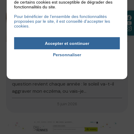
de certains cookies est susceptible de dégrader des
fonctionnalités du site.
Pour bénéficier de l’ensemble des fonctionnalités
proposées par le site, il est conseillé d'accepter les
cookies.
Accepter et continuer
ACTUALITÉS
,
NOS CONSEILS
Personnaliser
LE SOLEIL EST-IL BON POUR LA
Politique de confidentialité
DERMATITE ATOPIQUE ?
Les premiers rayons de soleil arrivent et la
question revient chaque année : le soleil va-t-il
aggraver mon eczéma, ou vais-je...
5 juin 2026