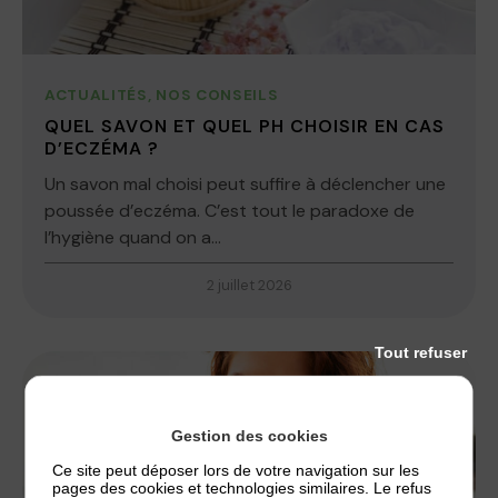
ACTUALITÉS
,
NOS CONSEILS
QUEL SAVON ET QUEL PH CHOISIR EN CAS
D’ECZÉMA ?
Un savon mal choisi peut suffire à déclencher une
poussée d’eczéma. C’est tout le paradoxe de
l’hygiène quand on a...
2 juillet 2026
Tout refuser
Gestion des cookies
Ce site peut déposer lors de votre navigation sur les
pages des cookies et technologies similaires. Le refus